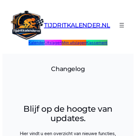
Ga
naar
de
TIJDRITKALENDER.NL
inhoud
Kalender
Uitslagen
Mijn uitslagen
Klassement
Changelog
Blijf op de hoogte van
updates.
Hier vindt u een overzicht van nieuwe functies,