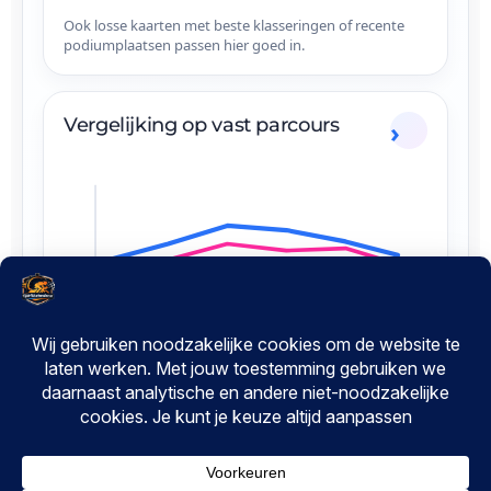
Ook losse kaarten met beste klasseringen of recente
podiumplaatsen passen hier goed in.
Vergelijking op vast parcours
×
Steun Tijdritkalender
Help de kalender gratis en actueel te
Vergelijk je huidige lijn met je persoonlijke beste of met
houden
een geselecteerde referentierenner.
Gebruik je Tijdritkalender om wedstrijden, uitslagen of
je eigen prestaties te volgen? Een kleine bijdrage helpt
met hosting, onderhoud en verdere ontwikkeling.
100% veilig.
Jouw gegevens blijven privé en worden
niet gedeeld.
Doneer