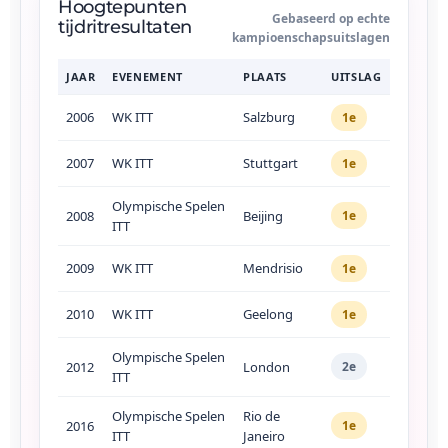
Hoogtepunten
Gebaseerd op echte
tijdritresultaten
kampioenschapsuitslagen
JAAR
EVENEMENT
PLAATS
UITSLAG
2006
WK ITT
Salzburg
1e
2007
WK ITT
Stuttgart
1e
Olympische Spelen
2008
Beijing
1e
ITT
2009
WK ITT
Mendrisio
1e
2010
WK ITT
Geelong
1e
Olympische Spelen
2012
London
2e
ITT
Olympische Spelen
Rio de
2016
1e
ITT
Janeiro