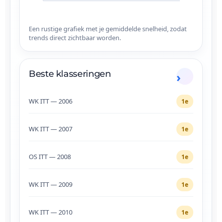
Een rustige grafiek met je gemiddelde snelheid, zodat
trends direct zichtbaar worden.
Beste klasseringen
WK ITT — 2006
1e
WK ITT — 2007
1e
OS ITT — 2008
1e
WK ITT — 2009
1e
WK ITT — 2010
1e